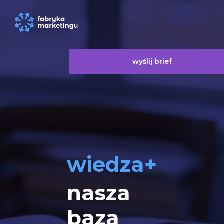
wyślij brief
wiedza+
nasza
baza