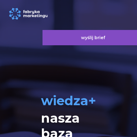
wyślij brief
wiedza+
nasza
baza