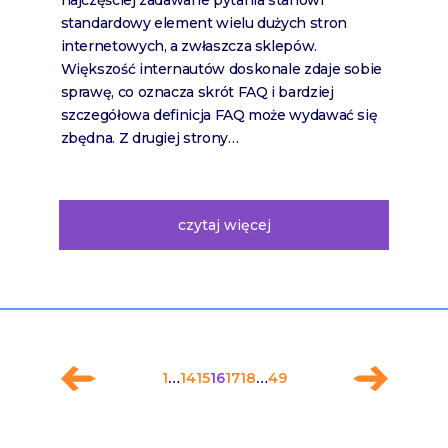
najczęściej zadawane pytania stanowi
standardowy element wielu dużych stron
internetowych, a zwłaszcza sklepów.
Większość internautów doskonale zdaje sobie
sprawę, co oznacza skrót FAQ i bardziej
szczegółowa definicja FAQ może wydawać się
zbędna. Z drugiej strony…
czytaj więcej
1
…
14
15
16
17
18
…
49