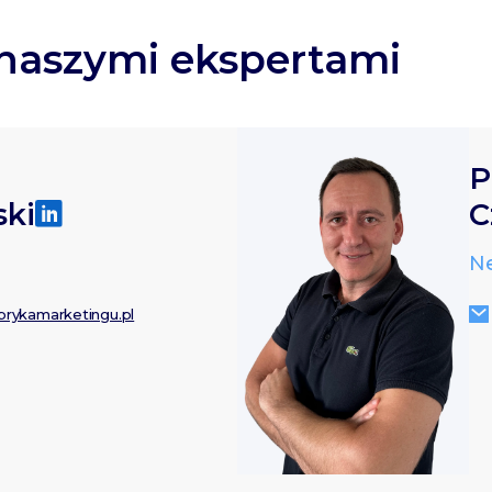
 naszymi ekspertami
P
ski
C
Ne
rykamarketingu.pl