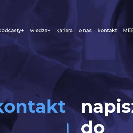
podcasty+
wiedza+
kariera
o nas
kontakt
MEE
kontakt
napis
do