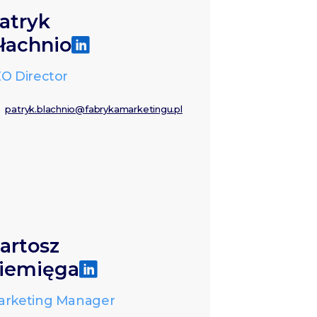
atryk
łachnio
O Director
patryk.blachnio@fabrykamarketingu.pl
artosz
iemięga
arketing Manager