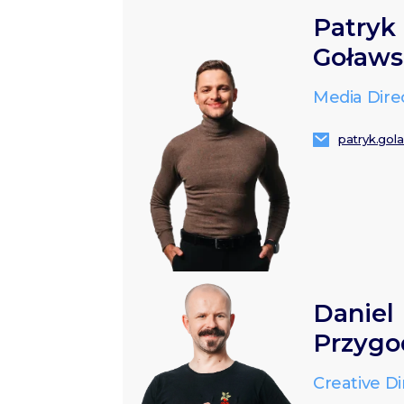
Patryk
Goławs
Media Dire
patryk.gol
Daniel
Przygo
Creative Di