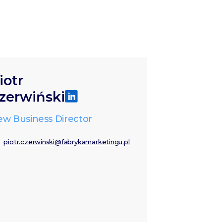
iotr
zerwiński
w Business Director
piotr.czerwinski@fabrykamarketingu.pl