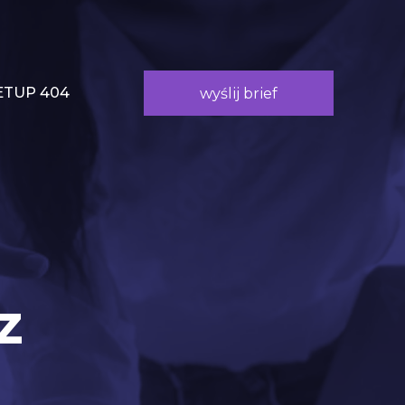
TUP 404
wyślij brief
z