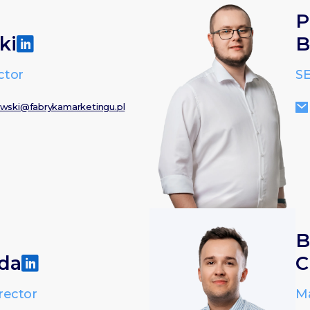
P
ki
B
ctor
SE
awski@fabrykamarketingu.pl
B
da
C
rector
M