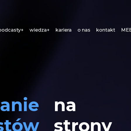
podcasty+
wiedza+
kariera
o nas
kontakt
MEE
sanie
na
stów
strony