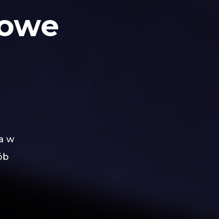
towe
a
w
ób