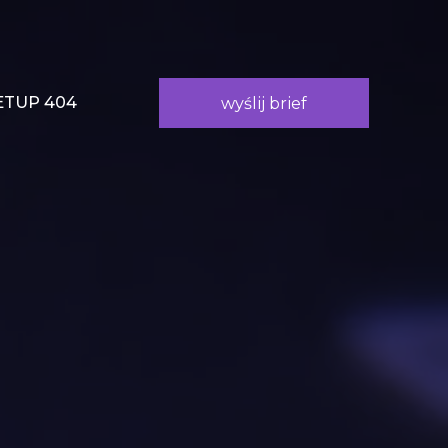
TUP 404
wyślij brief