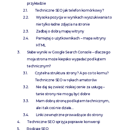
przykładzie
Techniczne SEO jak telefon komórkowy?
Wysoka pozycja w wynikach wyszukiwania to
nie tylko ładne zdjęcia na stronie
Zadbaj o dobrą mapę witryny
Pamiętaj o użytkownikach – mapa witryny
HTML
Słabe wyniki w Google Search Console – dlaczego
moja strona może kiepsko wypadać pod kątem
technicznym?
Czytelna struktura strony? A po co to komu?
Techniczne SEO w rękach amatorów
Nie daj się zwieść niskiej cenie za usługę –
tanie strony nie mogą być dobre
Mam dobrą stronę pod kątem technicznym,
ale i tak coś nie działa…
Linki zewnętrzne prowadzące do strony
Techniczne SEO sprzyja poprawie konwersji
Rodzaje SEO