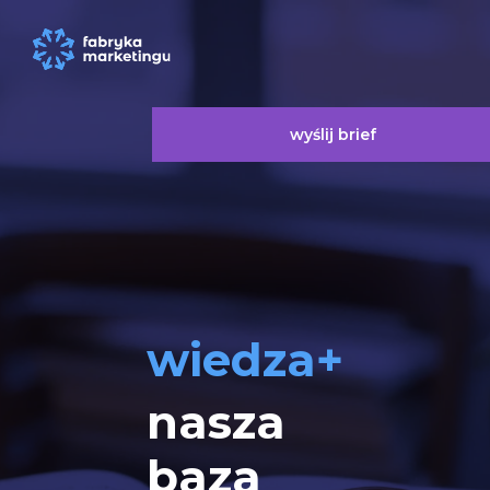
wyślij brief
wiedza+
nasza
baza