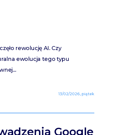
zęło rewolucję AI. Czy
ralna ewolucja tego typu
ywnej…
13/02/2026, piątek
owadzenia Google