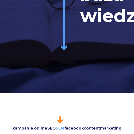
wied
kampanie online
SEO
SEM
facebook
content
marketing