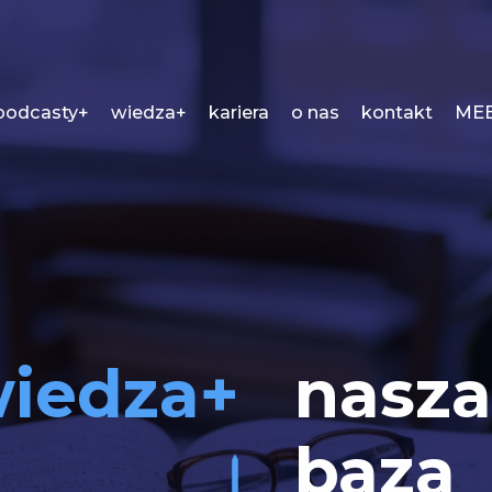
podcasty+
wiedza+
kariera
o nas
kontakt
MEE
iedza+
nasza
baza