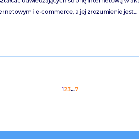
ształcać odwiedzających stronę internetową w akt
rnetowym i e-commerce, a jej zrozumienie jest…
1
2
3
…
7