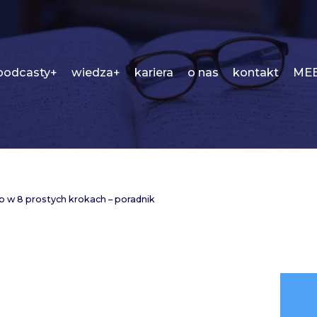
podcasty+
wiedza+
kariera
o nas
kontakt
MEE
 w 8 prostych krokach – poradnik