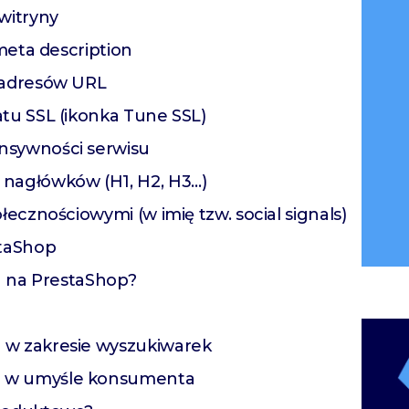
witryny
 meta description
h adresów URL
atu SSL (ikonka Tune SSL)
nsywności serwisu
 nagłówków (H1, H2, H3…)
łecznościowymi (w imię tzw. social signals)
staShop
u na PrestaShop?
 w zakresie wyszukiwarek
u w umyśle konsumenta