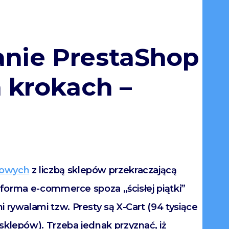
nie PrestaShop
 krokach –
kowych
z liczbą sklepów przekraczającą
tforma e-commerce spoza „ścisłej piątki”
 rywalami tzw. Presty są X-Cart (94 tysiące
sklepów). Trzeba jednak przyznać, iż