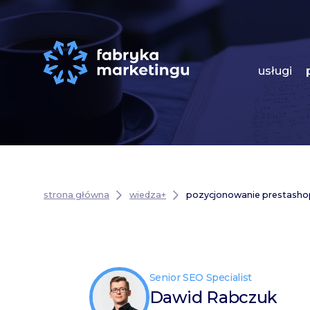
usługi
strona główna
wiedza+
pozycjonowanie prestashop
Senior SEO Specialist
Dawid Rabczuk