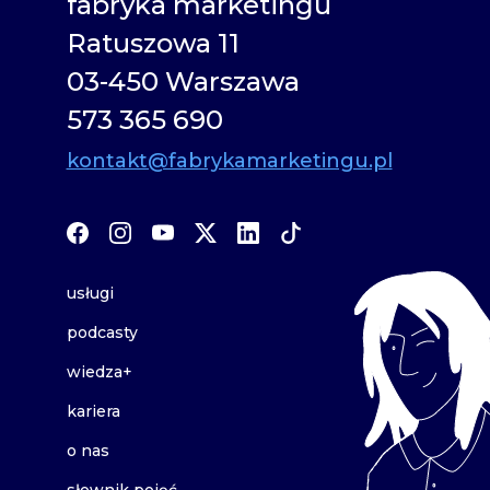
fabryka marketingu
Ratuszowa 11
03-450 Warszawa
573 365 690
kontakt@fabrykamarketingu.pl
usługi
podcasty
wiedza+
kariera
o nas
słownik pojęć