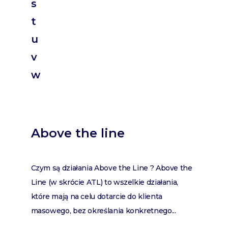
s
t
u
v
w
Above the line
Czym są działania Above the Line ? Above the
Line (w skrócie ATL) to wszelkie działania,
które mają na celu dotarcie do klienta
masowego, bez określania konkretnego...