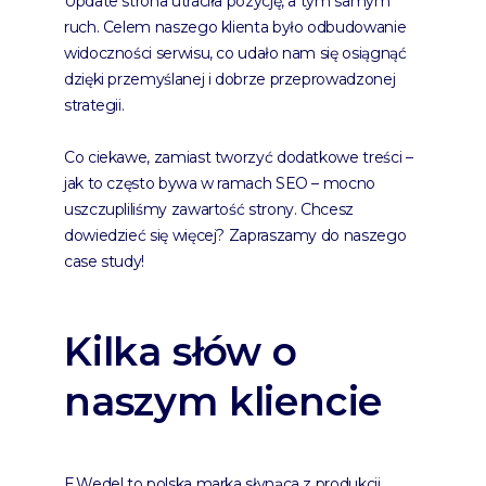
Update strona utraciła pozycję, a tym samym
ruch. Celem naszego klienta było odbudowanie
widoczności serwisu, co udało nam się osiągnąć
dzięki przemyślanej i dobrze przeprowadzonej
strategii.
Co ciekawe, zamiast tworzyć dodatkowe treści –
jak to często bywa w ramach SEO – mocno
uszczupliliśmy zawartość strony. Chcesz
dowiedzieć się więcej? Zapraszamy do naszego
case study!
Kilka słów o
naszym kliencie
E.Wedel to polska marka słynąca z produkcji