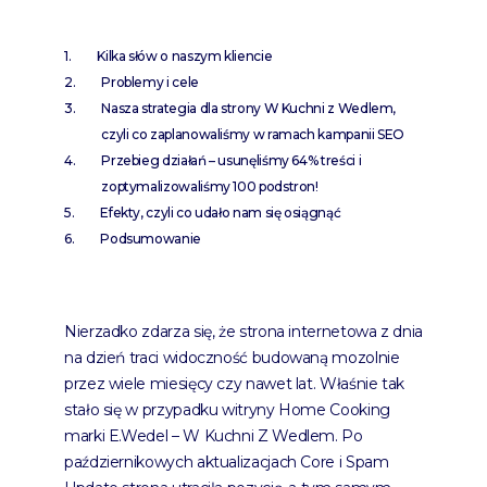
Kilka słów o naszym kliencie
Problemy i cele
Nasza strategia dla strony W Kuchni z Wedlem,
czyli co zaplanowaliśmy w ramach kampanii SEO
Przebieg działań – usunęliśmy 64% treści i
zoptymalizowaliśmy 100 podstron!
Efekty, czyli co udało nam się osiągnąć
Podsumowanie
Nierzadko zdarza się, że strona internetowa z dnia
na dzień traci widoczność budowaną mozolnie
przez wiele miesięcy czy nawet lat. Właśnie tak
stało się w przypadku witryny Home Cooking
marki E.Wedel – W Kuchni Z Wedlem.
Po
październikowych aktualizacjach Core i Spam