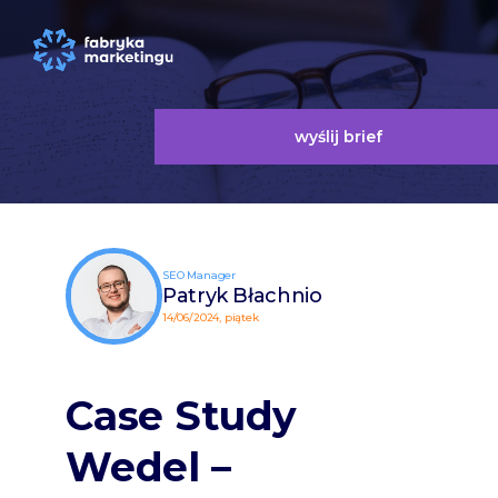
wyślij brief
SEO Manager
Patryk Błachnio
14/06/2024, piątek
Case Study
Wedel –