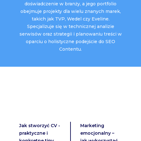
doświadczenie w branży, a jego portfolio
obejmuje projekty dla wielu znanych marek,
takich jak TVP, Wedel czy Eveline.
Specjalizuje się w technicznej analizie
serwisów oraz strategii i planowaniu treści w
oparciu o holistyczne podejście do SEO
Contentu.
Jak stworzyć CV -
Marketing
praktyczne i
emocjonalny –
konkretne tipy,
jak wykorzystać