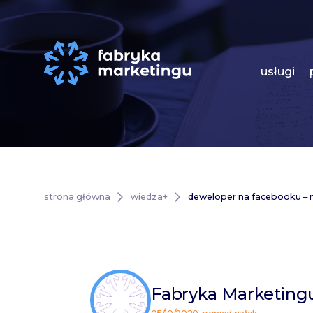
usługi
strona główna
wiedza+
deweloper na facebooku – na
Fabryka Marketing