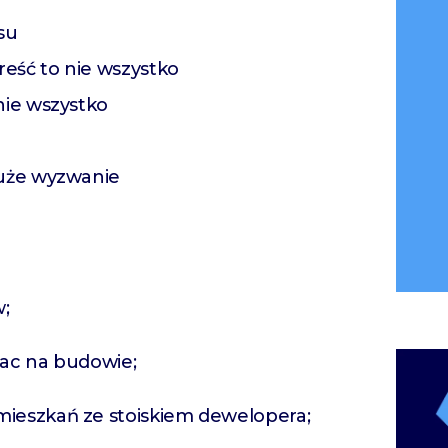
su
reść to nie wszystko
nie wszystko
duże wyzwanie
w;
rac na budowie;
mieszkań ze stoiskiem dewelopera;