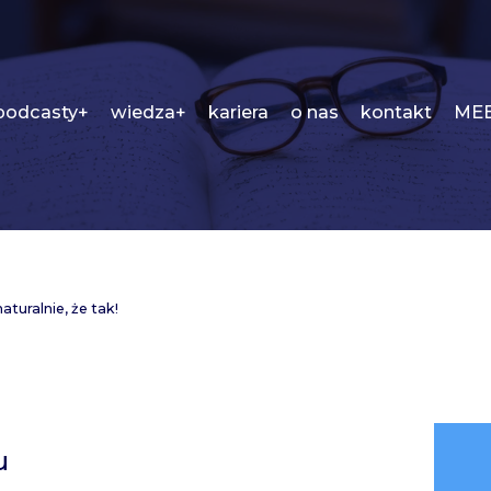
podcasty+
wiedza+
kariera
o nas
kontakt
MEE
turalnie, że tak!
u