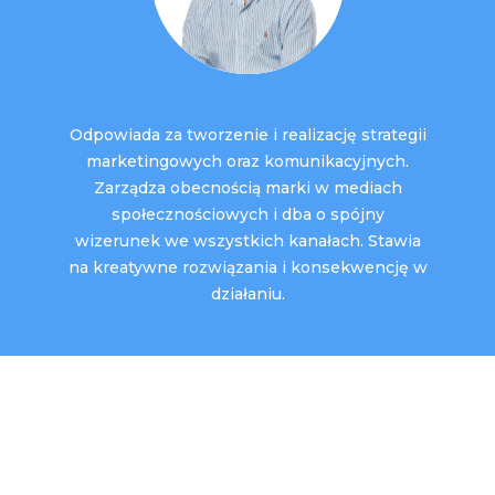
Odpowiada za tworzenie i realizację strategii
marketingowych oraz komunikacyjnych.
Zarządza obecnością marki w mediach
społecznościowych i dba o spójny
wizerunek we wszystkich kanałach. Stawia
na kreatywne rozwiązania i konsekwencję w
działaniu.