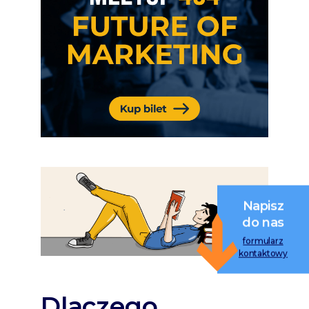
Napisz
do nas
formularz
kontaktowy
Dlaczego