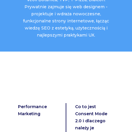
Prywatnie zajmuje się web designem -
projektuje i wdraża nowoczesne,
funkcjonalne strony internetowe, łącząc
wiedzę SEO z estetyką, użytecznością i
najlepszymi praktykami UX.
Performance
Co to jest
Marketing
Consent Mode
2.0 i dlaczego
należy je