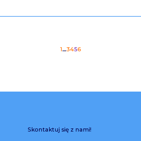
1
…
3
4
5
6
Skontaktuj się z nami!