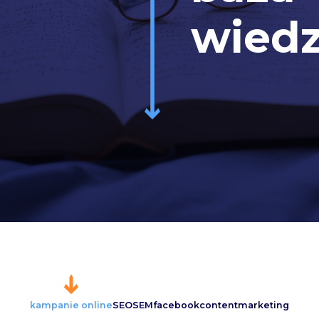
wied
kampanie online
SEO
SEM
facebook
content
marketing