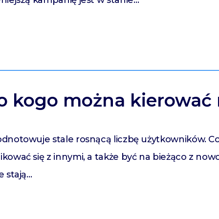
niejszą kampanię jest w stanie…
do kogo można kierować
dnotowuje stale rosnącą liczbę użytkowników. Cor
kować się z innymi, a także być na bieżąco z now
e stają…