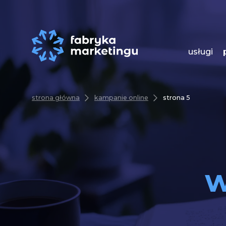
usługi
strona główna
kampanie online
strona 5
w