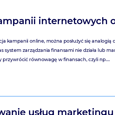
ampanii internetowych o
acja kampanii online, można posłużyć się analogi
s system zarządzania finansami nie działa lub 
by przywrócić równowagę w finansach, czyli np.…
nie usług marketingu 