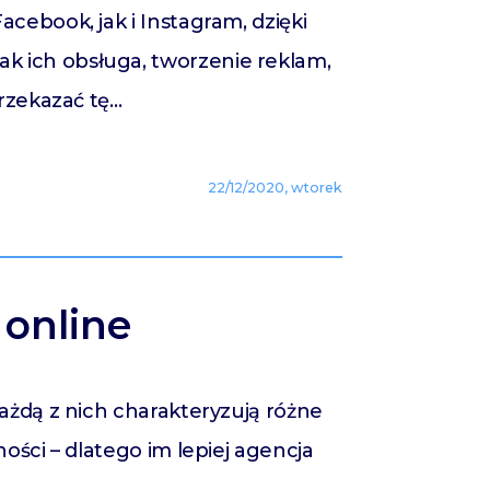
cebook, jak i Instagram, dzięki
k ich obsługa, tworzenie reklam,
przekazać tę…
22/12/2020, wtorek
online
ażdą z nich charakteryzują różne
ości – dlatego im lepiej agencja