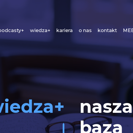
podcasty+
wiedza+
kariera
o nas
kontakt
MEE
iedza+
nasza
baza