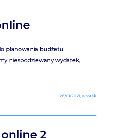
nline
ą do planowania budżetu
mamy niespodziewany wydatek,
26/01/2021, wtorek
online 2