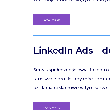
zna twoje środowisko, tym efektyw
czytaj więcej
LinkedIn Ads – 
Serwis społecznościowy LinkedIn o
tam swoje profile, aby móc komuni
działania reklamowe w tym serwisi
czytaj więcej