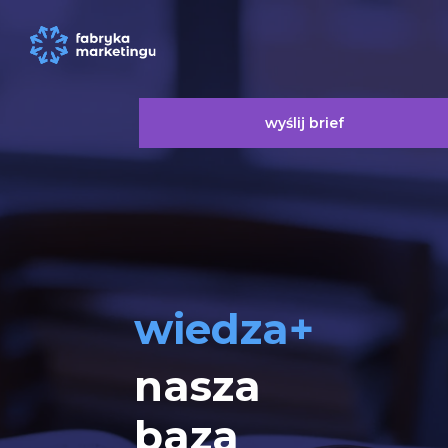
wyślij brief
wiedza+
nasza
baza