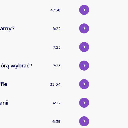
47:38
klamy?
8:22
7:23
tórą wybrać?
7:23
fie
32:04
nii
4:22
6:39