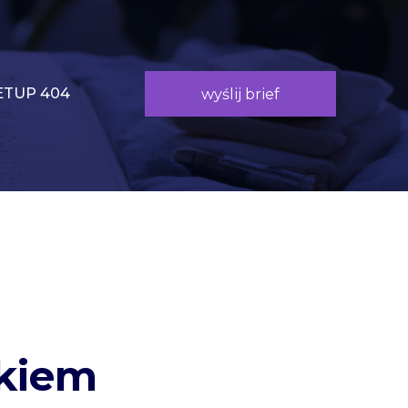
TUP 404
wyślij brief
ckiem