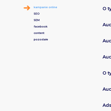
kampanie online
O t
SEO
SEM
Aud
facebook
content
pozostałe
Aud
Aud
O t
Aud
Ads