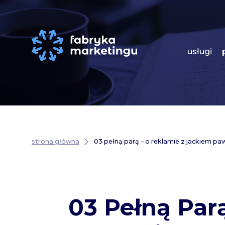
usługi
strona główna
03 pełną parą – o reklamie z jackiem p
03 Pełną Par