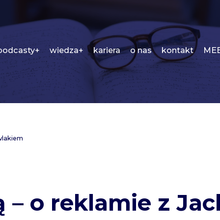
podcasty+
wiedza+
kariera
o nas
kontakt
MEE
awlakiem
ą – o reklamie z Ja