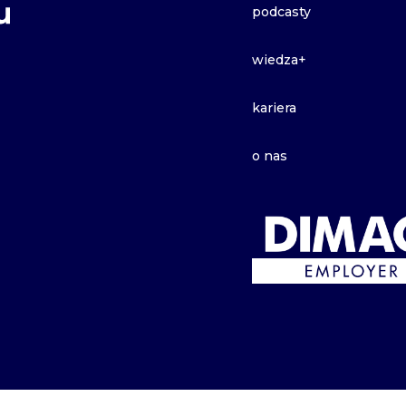
podcasty
wiedza+
kariera
o nas