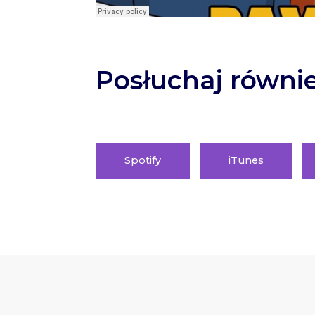
Posłuchaj równie
Spotify
iTunes