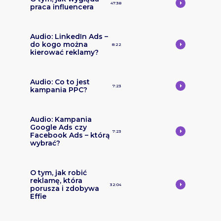
47:38
praca influencera
Audio: LinkedIn Ads –
do kogo można
8:22
kierować reklamy?
Audio: Co to jest
7:23
kampania PPC?
Audio: Kampania
Google Ads czy
7:23
Facebook Ads – którą
wybrać?
O tym, jak robić
reklamę, która
32:04
porusza i zdobywa
Effie