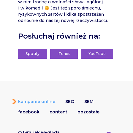
w nim trochę o wolności słowa, ogólnej
i w komedii.
Jest też sporo śmiechu,
ryzykownych żartów i kilka spostrzeżeń
odnośnie do naszej nowej rzeczywistości.
Posłuchaj również na:
Spotify
iTunes
YouTube
kampanie online
SEO
SEM
facebook
content
pozostałe
O tym, jak wygląda