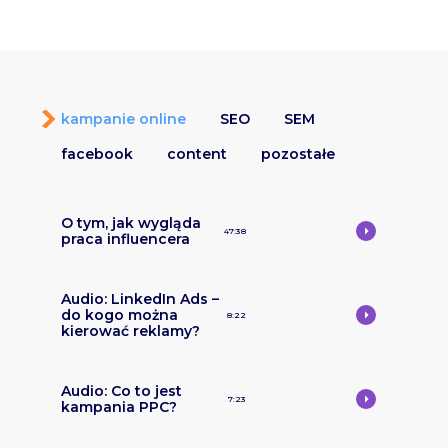
kampanie online
SEO
SEM
facebook
content
pozostałe
O tym, jak wygląda
47:38
praca influencera
Audio: LinkedIn Ads –
do kogo można
8:22
kierować reklamy?
Audio: Co to jest
7:23
kampania PPC?