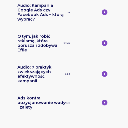
Audio: Kampania
Google Ads czy
7:23
Facebook Ads – którą
wybrać?
O tym, jak robić
reklamę, która
32:04
porusza i zdobywa
Effie
Audio: 7 praktyk
zwiększających
4:22
efektywność
kampanii
Ads kontra
pozycjonowanie wady
6:39
i zalety